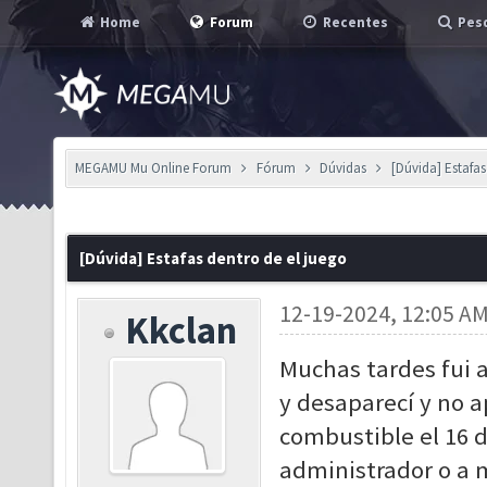
Home
Forum
Recentes
Pesq
MEGAMU Mu Online Forum
Fórum
Dúvidas
[Dúvida] Estafas
[Dúvida] Estafas dentro de el juego
12-19-2024, 12:05 A
Kkclan
Muchas tardes fui 
y desaparecí y no a
combustible el 16 d
administrador o a m