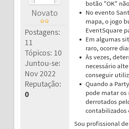
botão "OK" não
Novato
No evento Sant
mapa, o jogo bu
EventSquare pa
Postagens:
Em algumas sit
11
raro, ocorre d
Tópicos: 10
Às vezes, dete
Juntou-se:
necessário alte
Nov 2022
conseguir utili
Reputação:
Quando a Party
pode matar os 
0
derrotados pel
contabilizados
Sou profissional 