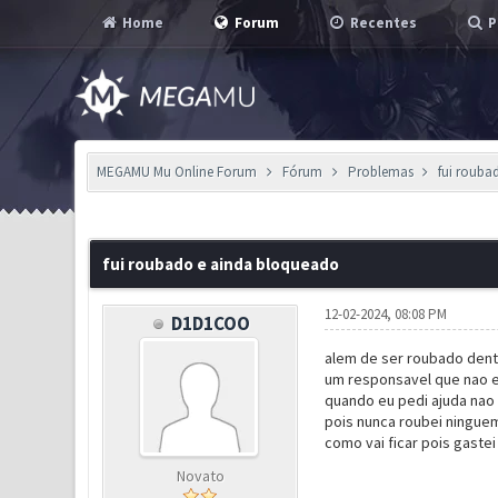
Home
Forum
Recentes
P
MEGAMU Mu Online Forum
Fórum
Problemas
fui rouba
0 Voto(s) - 0 em Média
1
2
3
4
5
fui roubado e ainda bloqueado
12-02-2024, 08:08 PM
D1D1COO
alem de ser roubado dentr
um responsavel que nao e
quando eu pedi ajuda nao 
pois nunca roubei ninguem
como vai ficar pois gastei
Novato