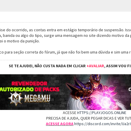
ise do ocorrido, as contas entra em estágio temporário de suspensão. Isso
, banida ou algo do tipo, surge uma mensagem no site dizendo motivo da p
oi o motivo da punição.
o para seção correta do fórum, já que não foi bem uma dúvida e sim uma 
SE TE AJUDEI, NÃO CUSTA NADA EM CLICAR
+AVALIAR
, ASSIM VOU F
ACESSE
HTTPS://PLAYJOGOS.ONLINE
PRECISA DE AJUDA, QUER PEGAR DICAS E VER T
ACESSE AGORA
https://discord.com/invite/Ua2