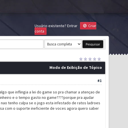
Usuário existente?
Entrar
Criar
conta
Modo de Exibição de Tópico
#1
go que inflingia a lei do game so pra chamar a atençao de
dinheiro e o tempo gasto no game????porque pra ajudar
nao tenho culpa se o jogo esta infestado de ratos ladroes
ersa com o suporte ineficiente de voces agora quero saber