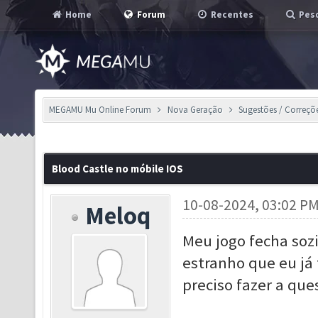
Home
Forum
Recentes
Pesq
MEGAMU Mu Online Forum
Nova Geração
Sugestões / Correçõ
Blood Castle no móbile IOS
10-08-2024, 03:02 P
Meloq
Meu jogo fecha soz
estranho que eu já 
preciso fazer a que