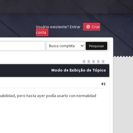
Usuário existente?
Entrar
Criar
conta
Modo de Exibição de Tópico
#1
habilidad, pero hasta ayer podía usarlo con normalidad