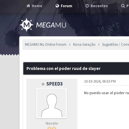
Home
Forum
Recentes
P
MEGAMU Mu Online Forum
Nova Geração
Sugestões / Corr
0 Voto(s) - 0 em Média
1
2
3
4
5
Problema con el poder ruud de slayer
10-03-2024, 06:03 PM
SPEED3
No puedo usar el poder ru
Novato