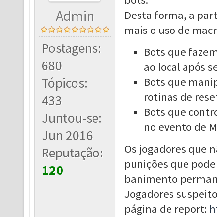
bots.
Admin
Desta forma, a parti
mais o uso de macr
Postagens:
Bots que faze
680
ao local após 
Tópicos:
Bots que mani
rotinas de rese
433
Bots que contr
Juntou-se:
no evento de M
Jun 2016
Os jogadores que n
Reputação:
punições que pode
120
banimento permane
Jogadores suspeito
página de report:
h