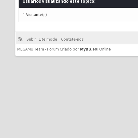
Usuários visualizando este tópico:
1 Visitante(s)
Subir
Lite mode
Contate-nos
MEGAMU Team - Forum Criado por
MyBB
.
Mu Online