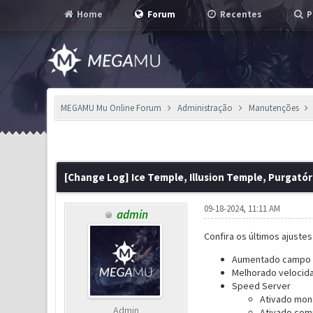
Home
Forum
Recentes
P
MEGAMU Mu Online Forum
Administração
Manutenções
1 Voto(s) - 1 em Média
1
2
3
4
5
[Change Log] Ice Temple, Illusion Temple, Purgató
09-18-2024, 11:11 AM
admin
Confira os últimos ajuste
Aumentado campo de
Melhorado velocida
Speed Server
Ativado mons
Admin
Ativado comp