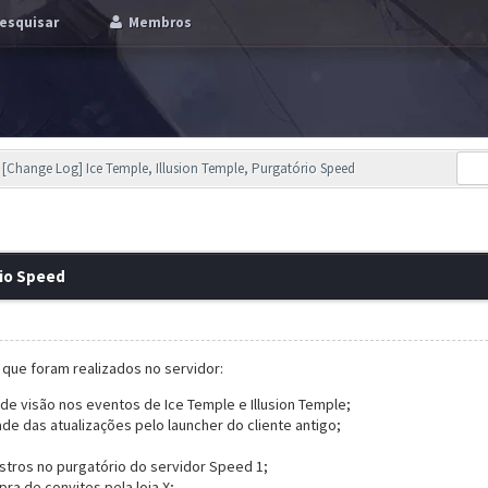
esquisar
Membros
[Change Log] Ice Temple, Illusion Temple, Purgatório Speed
rio Speed
s que foram realizados no servidor:
 visão nos eventos de Ice Temple e Illusion Temple;
de das atualizações pelo launcher do cliente antigo;
tros no purgatório do servidor Speed 1;
ra de convites pela loja X;