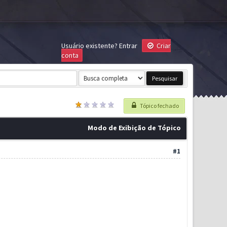
Usuário existente?
Entrar
Criar
conta
Tópico fechado
Modo de Exibição de Tópico
#1