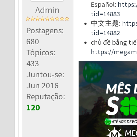
Español:
https
Admin
tid=14883
中文主题:
http
Postagens:
tid=14882
680
chủ đề bằng tiế
Tópicos:
https://megam
433
Juntou-se:
Jun 2016
Reputação:
120