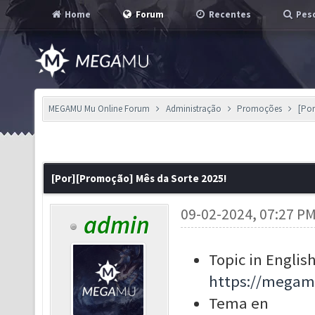
Home
Forum
Recentes
Pesq
MEGAMU Mu Online Forum
Administração
Promoções
[Por
[Por][Promoção] Mês da Sorte 2025!
09-02-2024, 07:27 P
admin
Topic in English
https://megam
Tema en