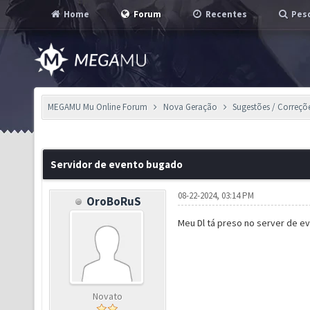
Home
Forum
Recentes
Pesq
MEGAMU Mu Online Forum
Nova Geração
Sugestões / Correçõ
Servidor de evento bugado
08-22-2024, 03:14 PM
OroBoRuS
Meu Dl tá preso no server de e
Novato