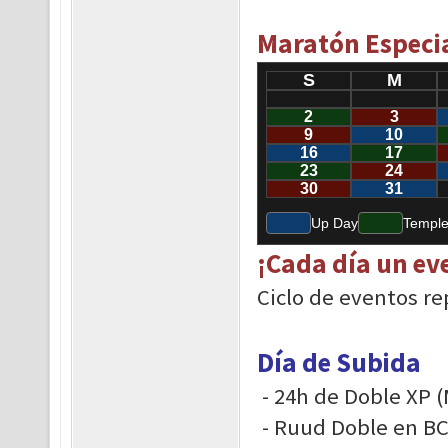
Maratón Especia
S
M
2
3
9
10
16
17
23
24
30
31
Up Day
Temple
¡Cada día un eve
Ciclo de eventos re
Día de Subida
- 24h de Doble XP (
- Ruud Doble en BC