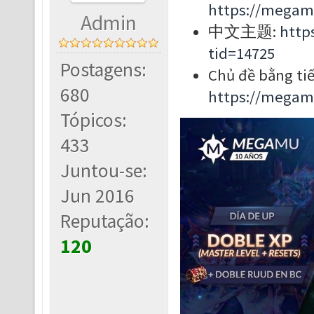
https://megam
Admin
中文主题:
http
tid=14725
Postagens:
Chủ đề bằng tiế
680
https://megam
Tópicos:
433
Juntou-se:
Jun 2016
Reputação:
120