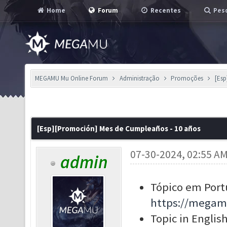
Home
Forum
Recentes
Pesq
MEGAMU Mu Online Forum
Administração
Promoções
[Esp
[Esp][Promoción] Mes de Cumpleaños - 10 años
07-30-2024, 02:55 A
admin
Tópico em Port
https://megam
Topic in English