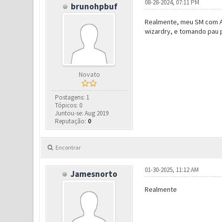
08-28-2024, 07:11 PM
brunohpbuf
Realmente, meu SM com Awak
wizardry, e tomando pau pr
Novato
Postagens: 1
Tópicos: 0
Juntou-se: Aug 2019
Reputação:
0
Encontrar
01-30-2025, 11:12 AM
Jamesnorto
Realmente