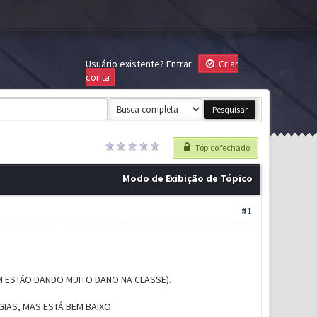
Usuário existente?
Entrar
Criar
conta
Tópico fechado
Modo de Exibição de Tópico
#1
M ESTÃO DANDO MUITO DANO NA CLASSE).
GIAS, MAS ESTÁ BEM BAIXO