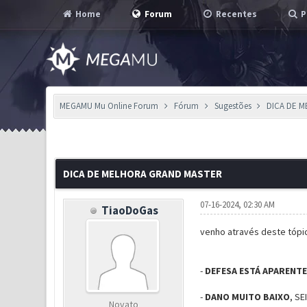
Home
Forum
Recentes
P
MEGAMU Mu Online Forum
Fórum
Sugestões
DICA DE 
0 Voto(s) - 0 em Média
1
2
3
4
5
DICA DE MELHORA GRAND MASTER
07-16-2024, 02:30 AM
TiaoDoGas
venho através deste tópi
-
DEFESA ESTÁ APARENT
-
DANO MUITO BAIXO
, S
Novato