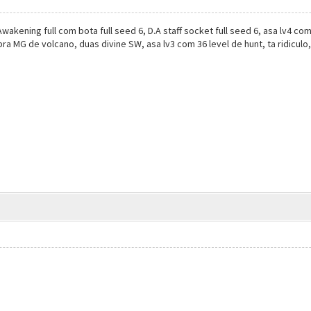
ening full com bota full seed 6, D.A staff socket full seed 6, asa lv4 com I
a MG de volcano, duas divine SW, asa lv3 com 36 level de hunt, ta ridiculo