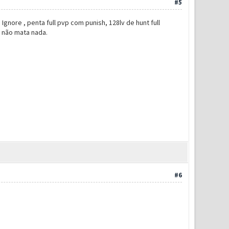
#5
gnore , penta full pvp com punish, 128lv de hunt full
, não mata nada.
#6