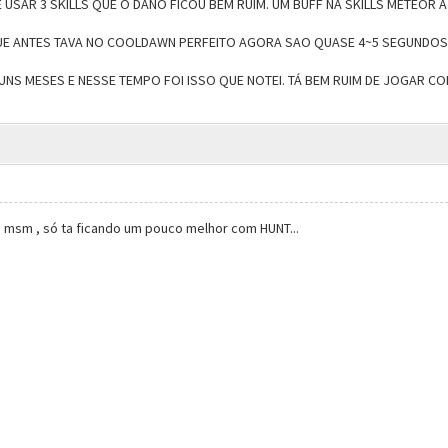
SAR 3 SKILLS QUE O DANO FICOU BEM RUIM. UM BUFF NA SKILLS METEOR A
UE ANTES TAVA NO COOLDAWN PERFEITO AGORA SAO QUASE 4~5 SEGUNDOS 
NS MESES E NESSE TEMPO FOI ISSO QUE NOTEI. TÁ BEM RUIM DE JOGAR CO
 msm , só ta ficando um pouco melhor com HUNT...