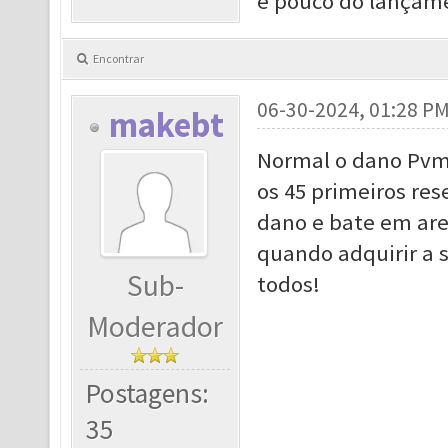
e pouco do lançame
Encontrar
06-30-2024, 01:28 P
makebt
Normal o dano Pvm
os 45 primeiros res
dano e bate em are
quando adquirir a s
Sub-
todos!
Moderador
Postagens:
35