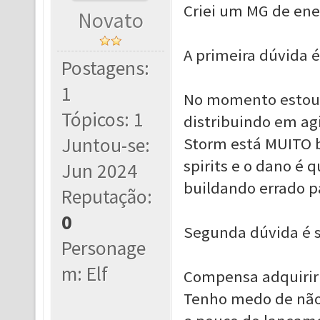
Criei um MG de ener
Novato
A primeira dúvida é
Postagens:
1
No momento estou c
Tópicos: 1
distribuindo em ag
Juntou-se:
Storm está MUITO 
spirits e o dano é q
Jun 2024
buildando errado p
Reputação:
0
Segunda dúvida é s
Personage
m: Elf
Compensa adquirir
Tenho medo de não 