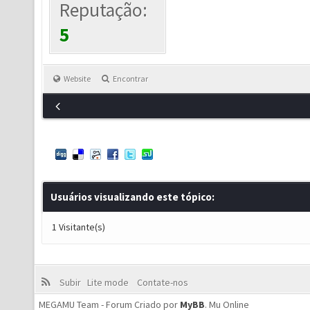
Reputação:
5
Website
Encontrar
Usuários visualizando este tópico:
1 Visitante(s)
Subir
Lite mode
Contate-nos
MEGAMU Team - Forum Criado por
MyBB
.
Mu Online