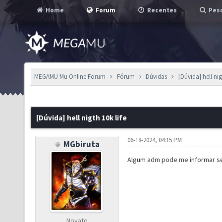
Home
Forum
Recentes
Pesq
MEGAMU Mu Online Forum
Fórum
Dúvidas
[Dúvida] hell nig
[Dúvida] hell nigth 10k life
06-18-2024, 04:15 PM
MGbiruta
Algum adm pode me informar se é
Novato