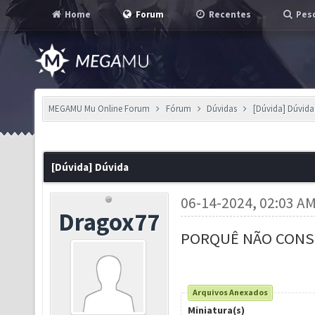
Home
Forum
Recentes
Pesq
MEGAMU Mu Online Forum
Fórum
Dúvidas
[Dúvida] Dúvida
[Dúvida] Dúvida
06-14-2024, 02:03 A
Dragox77
PORQUÊ NÃO CONSI
Arquivos Anexados
Miniatura(s)