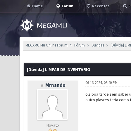
Home
Forum
Recentes
P
MEGAMU Mu Online Forum
Fórum
Dúvidas
[Dúvida] LI
0 Voto(s) - 0 em Média
1
2
3
4
5
[Dúvida] LIMPAR DE INVENTARIO
06-13-2024, 03:40 PM
Mrnando
ola boa tarde sem saber 
outro playres teria como t
Novato