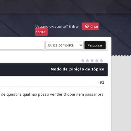
Usuário existente?
Entrar
Criar
conta
Modo de Exibição de Tópico
#1
s de quest na qual nao posso vender dropar nem passar pra