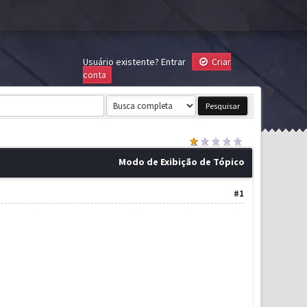
Usuário existente?
Entrar
Criar
conta
Modo de Exibição de Tópico
#1