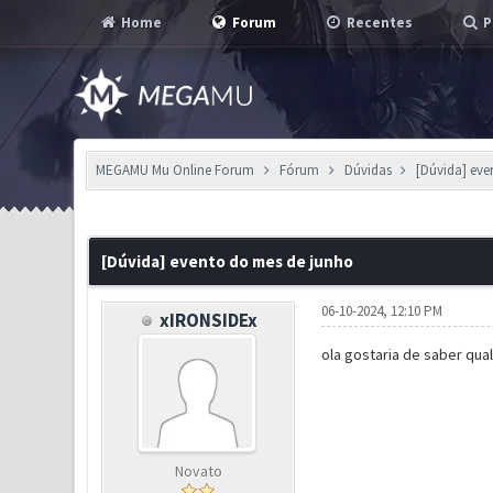
Home
Forum
Recentes
P
MEGAMU Mu Online Forum
Fórum
Dúvidas
[Dúvida] eve
1 Voto(s) - 1 em Média
1
2
3
4
5
[Dúvida] evento do mes de junho
06-10-2024, 12:10 PM
xIRONSIDEx
ola gostaria de saber qual
Novato