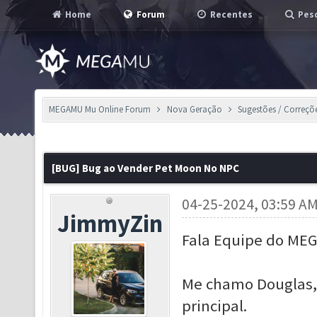
Home
Forum
Recentes
Pesq
MEGAMU Mu Online Forum
Nova Geração
Sugestões / Correçõ
[BUG] Bug ao Vender Pet Moon No NPC
04-25-2024, 03:59 A
JimmyZin
Fala Equipe do ME
Me chamo Douglas,
principal.