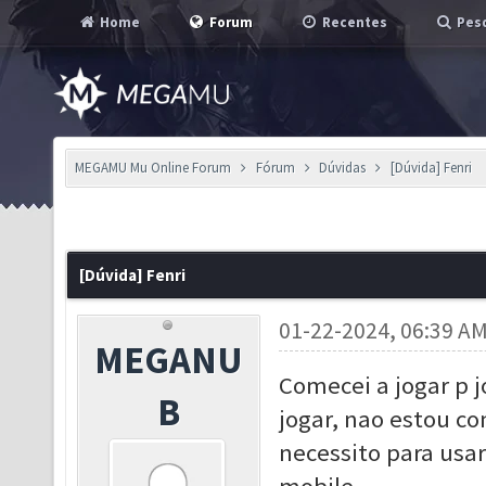
Home
Forum
Recentes
Pesq
MEGAMU Mu Online Forum
Fórum
Dúvidas
[Dúvida] Fenri
[Dúvida] Fenri
01-22-2024, 06:39 A
MEGANU
Comecei a jogar p 
B
jogar, nao estou c
necessito para usa