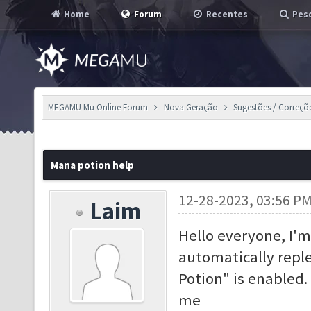
Home
Forum
Recentes
Pesq
MEGAMU Mu Online Forum
Nova Geração
Sugestões / Correçõ
Mana potion help
12-28-2023, 03:56 P
Laim
Hello everyone, I'
automatically repl
Potion" is enabled.
me