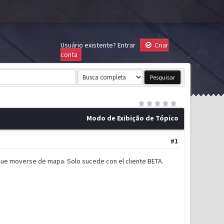
Usuário existente?
Entrar
Criar
conta
Modo de Exibição de Tópico
#1
que moverse de mapa. Solo sucede con el cliente BETA.