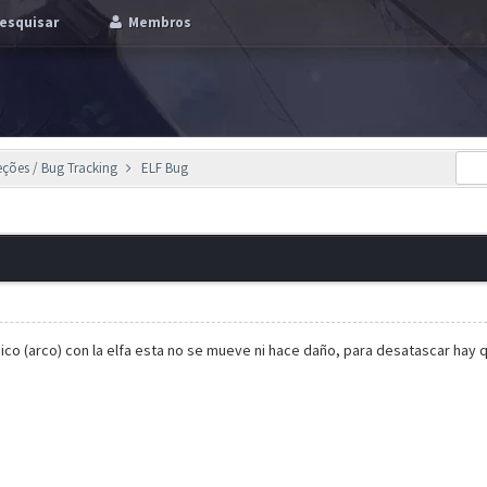
esquisar
Membros
eções / Bug Tracking
ELF Bug
co (arco) con la elfa esta no se mueve ni hace daño, para desatascar hay 