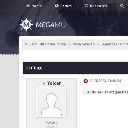
Home
Forum
Recentes
P
MEGAMU Mu Online Forum
Nova Geração
Sugestões / Corr
0 Voto(s) - 0 em Média
1
2
3
4
5
ELF Bug
12-28-2023, 11:44 AM
Yolcar
Cuando se usa ataque bási
Novato