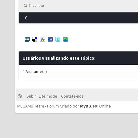
Encontrar
Usuários visualizando este tópico:
1 Visitante(s)
Subir
Lite mode
Contate-nos
MEGAMU Team - Forum Criado por
MyBB
.
Mu Online