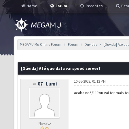
Home
Forum
Recentes
Pesq
MEGAMU Mu Online Forum
Fórum
Dúvidas
[Dúvida] Até que
[Dúvida] Até que data vai speed server?
10-26-2023, 01:12 PM
07_Lumi
acaba no5/11?ou vai ter mais t
Novato