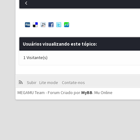
Usuários visualizando este tópico:
1 Visitante(s)
Subir
Lite mode
Contate-nos
MEGAMU Team - Forum Criado por
MyBB
.
Mu Online