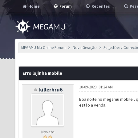
Home
Forum
Recentes
Pesq
MEGAMU Mu Online Forum
Nova Geração
Sugestões / Correçõ
Erro lojinha mobile
10-09-2023, 01:24 AM
killerbru6
Boa noite no megamu mobile , qu
estão a venda.
Novato