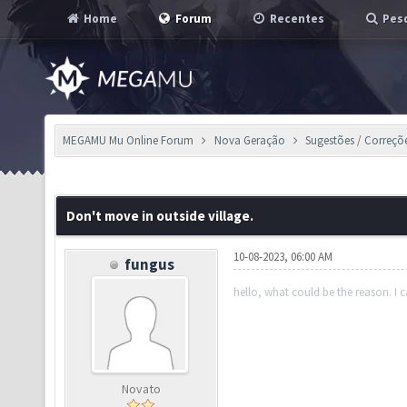
Home
Forum
Recentes
Pesq
MEGAMU Mu Online Forum
Nova Geração
Sugestões / Correçõ
Don't move in outside village.
10-08-2023, 06:00 AM
fungus
hello, what could be the reason. I c
Novato