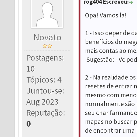
rog404 Escreveu:
Opa! Vamos la!
1 - Isso depende d
Novato
benefícios do mega
mais contas ao me
Postagens:
Sugestão: - Vc pod
10
2 - Na realidade o
Tópicos: 4
resetes de entrar 
Juntou-se:
mesmo com menos de
Aug 2023
normalmente são m
Reputação:
seu char farmando
mapas no buscar pa
0
de encontrar uma 