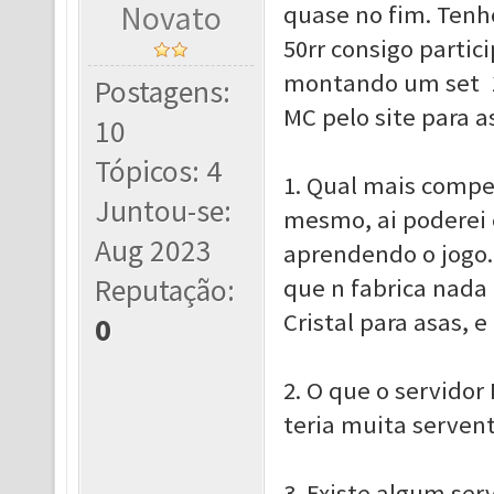
Novato
quase no fim. Ten
50rr consigo parti
montando um set 10
Postagens:
MC pelo site para 
10
Tópicos: 4
1. Qual mais compen
Juntou-se:
mesmo, ai poderei 
Aug 2023
aprendendo o jogo.
Reputação:
que n fabrica nada a
Cristal para asas, e
0
2. O que o servido
teria muita servent
3. Existe algum se