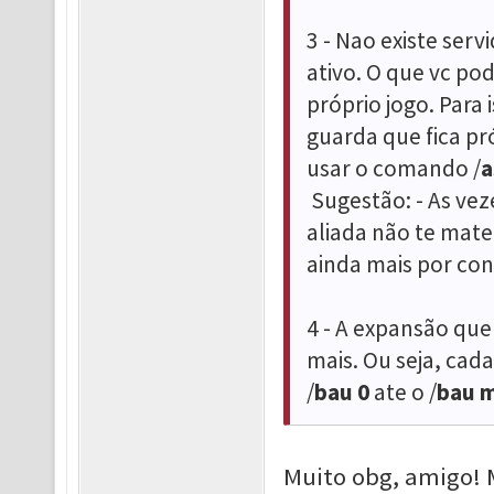
3 - Nao existe ser
ativo. O que vc po
próprio jogo. Para
guarda que fica pró
usar o comando /
a
Sugestão: - As vez
aliada não te mate
ainda mais por con
4 - A expansão qu
mais. Ou seja, cad
/
ba
u
0
ate o /
bau m
Muito obg, amigo! 