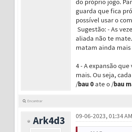
do próprio jogo. Pa
guarda que fica próx
possível usar o co
Sugestão: - As vez
aliada não te mate.
matam ainda mais p
4 - A expansão que
mais. Ou seja, cad
/
ba
u
0
ate o /
bau m
Encontrar
09-06-2023, 01:34 A
Ark4d3