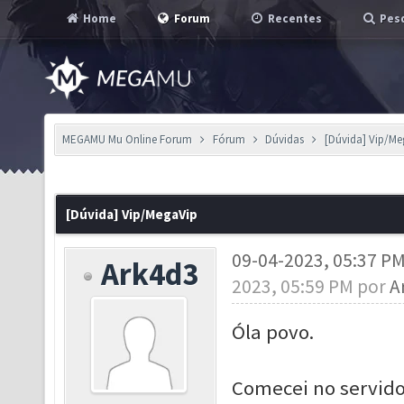
Home
Forum
Recentes
Pesq
MEGAMU Mu Online Forum
Fórum
Dúvidas
[Dúvida] Vip/Me
[Dúvida] Vip/MegaVip
09-04-2023, 05:37 P
Ark4d3
2023, 05:59 PM por
A
Óla povo.
Comecei no servido