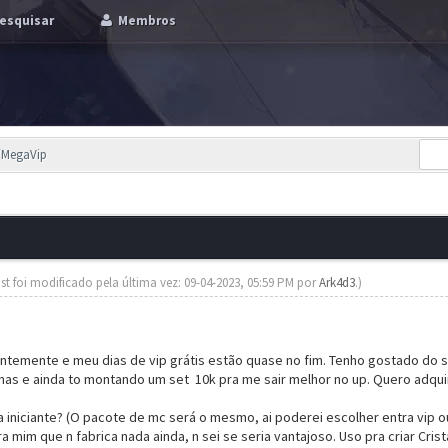
esquisar
Membros
p/MegaVip
st foi modificado pela última vez: 09-04-2023, 05:59 PM por
Ark4d3
.)
ntemente e meu dias de vip grátis estão quase no fim. Tenho gostado do 
s e ainda to montando um set 10k pra me sair melhor no up. Quero adquiri
 iniciante? (O pacote de mc será o mesmo, ai poderei escolher entra vip 
a mim que n fabrica nada ainda, n sei se seria vantajoso. Uso pra criar Crist