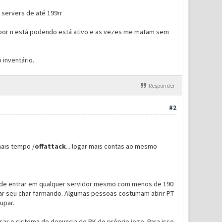
 servers de até 199rr
k por n está podendo está ativo e as vezes me matam sem
 inventário.
Responder
#2
mais tempo /
offattack
... logar mais contas ao mesmo
c pode entrar em qualquer servidor mesmo com menos de 190
xar seu char farmando. Algumas pessoas costumam abrir PT
upar.
sar o sistema de denuncia de PK do próprio jogo. Para isso,