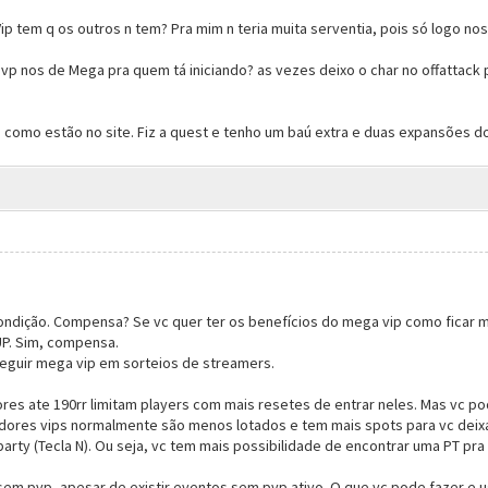
ip tem q os outros n tem? Pra mim n teria muita serventia, pois só logo nos
pvp nos de Mega pra quem tá iniciando? as vezes deixo o char no offattac
 como estão no site. Fiz a quest e tenho um baú extra e duas expansões do
ondição. Compensa? Se vc quer ter os benefícios do mega vip como ficar 
UP. Sim, compensa.
eguir mega vip em sorteios de streamers.
dores ate 190rr limitam players com mais resetes de entrar neles. Mas v
vidores vips normalmente são menos lotados e tem mais spots para vc dei
rty (Tecla N). Ou seja, vc tem mais possibilidade de encontrar uma PT pra 
 sem pvp, apesar de existir eventos sem pvp ativo. O que vc pode fazer e u