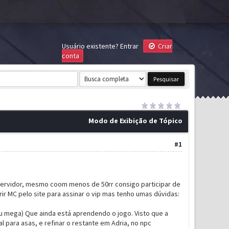
Usuário existente?
Entrar
Criar
conta
Modo de Exibição de Tópico
#1
servidor, mesmo coom menos de 50rr consigo participar de
r MC pelo site para assinar o vip mas tenho umas dúvidas:
ou mega) Que ainda está aprendendo o jogo. Visto que a
al para asas, e refinar o restante em Adria, no npc