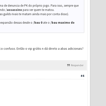
stema de denuncia de PK do próprio jogo. Para isso, sempre que
ando /
assassino
para ver quem te matou.
s guilds rivais te matam ainda mais por conta disso).
 expansão dessas desde o /
ba
u
0
ate o /
bau maximo do
 confuso. Então o vip grátis n dá direto a abas adicionais?
Responder
#4