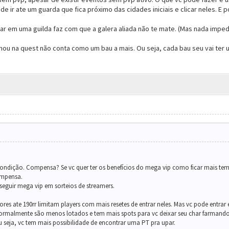
 ir ate um guarda que fica próximo das cidades iniciais e clicar neles. E 
ar em uma guilda faz com que a galera aliada não te mate. (Mas nada impede
hou na quest não conta como um bau a mais. Ou seja, cada bau seu vai te
condição. Compensa? Se vc quer ter os benefícios do mega vip como ficar mais te
ompensa.
eguir mega vip em sorteios de streamers.
idores ate 190rr limitam players com mais resetes de entrar neles. Mas vc pode ent
s normalmente são menos lotados e tem mais spots para vc deixar seu char farma
Ou seja, vc tem mais possibilidade de encontrar uma PT pra upar.