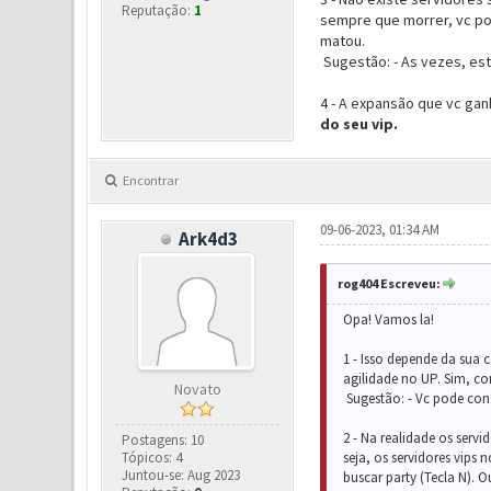
Reputação:
1
sempre que morrer, vc pode
matou.
Sugestão: - As vezes, est
4 - A expansão que vc gan
do seu vip.
Encontrar
09-06-2023, 01:34 AM
Ark4d3
rog404 Escreveu:
Opa! Vamos la!
1 - Isso depende da sua 
agilidade no UP. Sim, c
Novato
Sugestão: - Vc pode cons
2 - Na realidade os serv
Postagens: 10
Tópicos: 4
seja, os servidores vip
Juntou-se: Aug 2023
buscar party (Tecla N). 