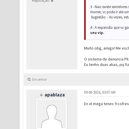
Reputação:
0
3 - Nao existe servidores
morrer, vc pode ir ate um
Sugestão: - As vezes, es
4 - A expansão que vc g
seu vip.
Muito obg, amigo! Me esc
O sistema de denuncia Pk, 
Eu tenho duas abas, pq fiz
Encontrar
09-06-2023, 03:07 AM
apablaza
En el mega tenes 9 cofres 