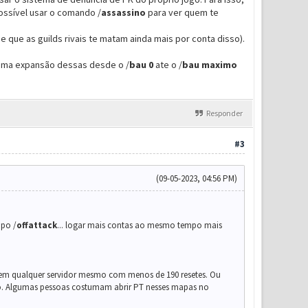
possível usar o comando /
assassino
para ver quem te
 que as guilds rivais te matam ainda mais por conta disso).
r uma expansão dessas desde o /
ba
u
0
ate o /
bau maximo
Responder
#3
(09-05-2023, 04:56 PM)
mpo /
offattack
... logar mais contas ao mesmo tempo mais
rar em qualquer servidor mesmo com menos de 190 resetes. Ou
ndo. Algumas pessoas costumam abrir PT nesses mapas no