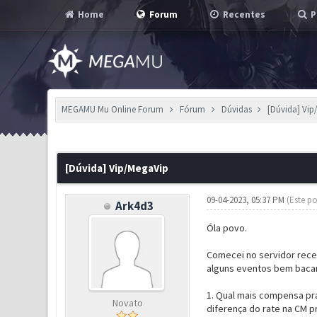
Home
Forum
Recentes
P
MEGAMU Mu Online Forum
Fórum
Dúvidas
[Dúvida] Vi
0 Voto(s) - 0 em Média
1
2
3
4
5
[Dúvida] Vip/MegaVip
09-04-2023, 05:37 PM
(Este po
Ark4d3
Óla povo.
Comecei no servidor rece
alguns eventos bem bacana
1. Qual mais compensa pra
Novato
diferença do rate na CM pr