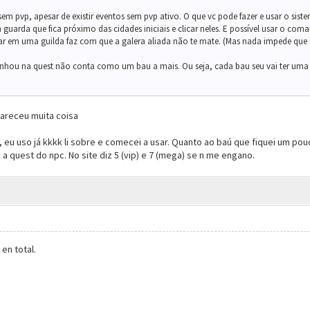
 sem pvp, apesar de existir eventos sem pvp ativo. O que vc pode fazer e usar o si
 guarda que fica próximo das cidades iniciais e clicar neles. E possível usar o com
tar em uma guilda faz com que a galera aliada não te mate. (Mas nada impede que a
anhou na quest não conta como um bau a mais. Ou seja, cada bau seu vai ter uma
lareceu muita coisa
eu uso já kkkk li sobre e comecei a usar. Quanto ao baú que fiquei um pouco
 a quest do npc. No site diz 5 (vip) e 7 (mega) se n me engano.
en total.