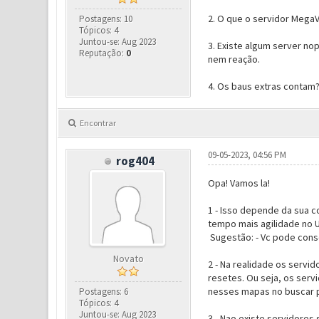
2. O que o servidor MegaV
Postagens: 10
Tópicos: 4
Juntou-se: Aug 2023
3. Existe algum server no
Reputação:
0
nem reação.
4. Os baus extras contam?
Encontrar
09-05-2023, 04:56 PM
rog404
Opa! Vamos la!
1 - Isso depende da sua c
tempo mais agilidade no 
Sugestão: - Vc pode cons
Novato
2 - Na realidade os servi
resetes. Ou seja, os ser
nesses mapas no buscar pa
Postagens: 6
Tópicos: 4
Juntou-se: Aug 2023
3 - Nao existe servidores