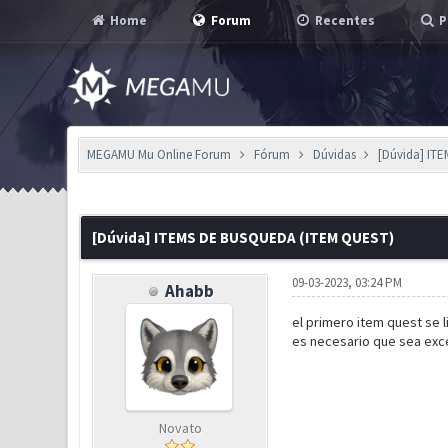
Home
Forum
Recentes
P
MEGAMU Mu Online Forum
Fórum
Dúvidas
[Dúvida] IT
0 Voto(s) - 0 em Média
1
2
3
4
5
[Dúvida] ITEMS DE BUSQUEDA (ITEM QUEST)
09-03-2023, 03:24 PM
Ahabb
el primero item quest se l
es necesario que sea excel
Novato