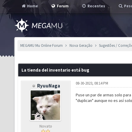
Home
Forum
Recentes
Pesq
MEGAMU Mu Online Forum
Nova Geração
Sugestões / Correçõ
La tienda del inventario está bug
08-30-2023, 08:14 PM
RyuuNaga
Puse un par de armas solo para 
"duplican" aunque no es así sol
Novato