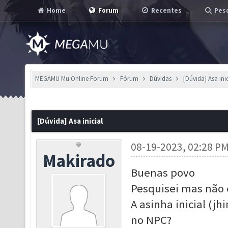
Home
Forum
Recentes
Pesq
MEGAMU Mu Online Forum
Fórum
Dúvidas
[Dúvida] Asa inic
[Dúvida] Asa inicial
08-19-2023, 02:28 P
Makirado
Buenas povo
Pesquisei mas não 
A asinha inicial (j
no NPC?