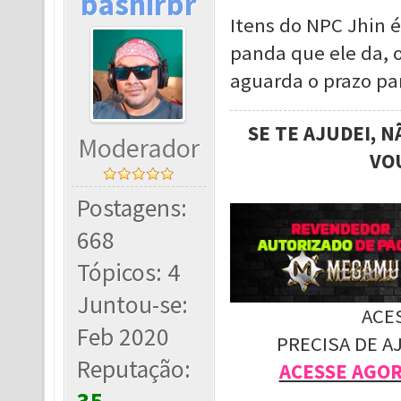
bashirbr
Itens do NPC Jhin 
panda que ele da, o
aguarda o prazo par
SE TE AJUDEI, 
Moderador
VO
Postagens:
668
Tópicos: 4
Juntou-se:
ACE
Feb 2020
PRECISA DE A
Reputação:
ACESSE AGO