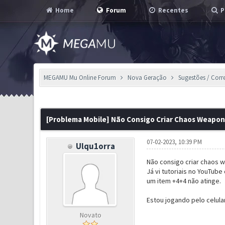
Home
Forum
Recentes
P
MEGAMU Mu Online Forum
Nova Geração
Sugestões / Corr
0 Voto(s) - 0 em Média
1
2
3
4
5
[Problema Mobile] Não Consigo Criar Chaos Weapon
07-02-2023, 10:39 PM
Ulqu1orra
Não consigo criar chaos 
Já vi tutoriais no YouTub
um item +4+4 não atinge.
Estou jogando pelo celula
Novato