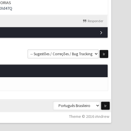
UTORIAS
rXXd47Q
Responder
Theme © 2016 iAndrew