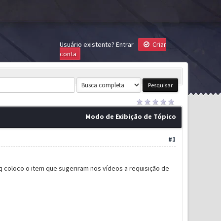
Usuário existente?
Entrar
Criar
conta
Modo de Exibição de Tópico
#1
q coloco o item que sugeriram nos vídeos a requisição de