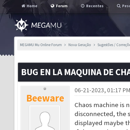
Home
Forum
Recentes
Pesq
MEGAMU Mu Online Forum
Nova Geração
Sugestões / Correçõ
BUG EN LA MAQUINA DE CH
06-21-2023, 01:17 P
Beeware
Chaos machine is not
disconnected, the s
displayed maybe th