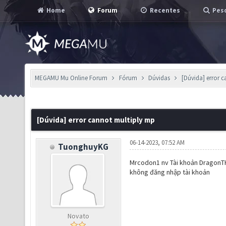
Home
Forum
Recentes
Pesq
MEGAMU Mu Online Forum
Fórum
Dúvidas
[Dúvida] error 
[Dúvida] error cannot multiply mp
06-14-2023, 07:52 AM
TuonghuyKG
Mrcodon1 nv Tài khoản DragonT
không đăng nhập tài khoản
Novato