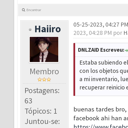
Encontrar
05-25-2023, 04:27 P
Haiiro
2023, 04:28 PM por
H
DNLZAID Escreveu:
Estaba subiendo el
Membro
con los objetos qu
a mi inventario, lu
recuperar reinicio
Postagens:
63
buenas tardes bro,
Tópicos: 1
facebook ahi han a
Juntou-se:
https://www.face