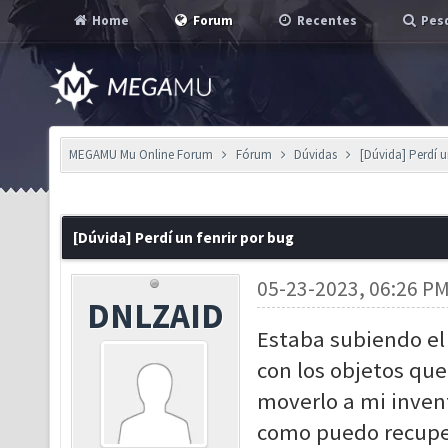
Home
Forum
Recentes
Pesq
MEGAMU Mu Online Forum
Fórum
Dúvidas
[Dúvida] Perdí u
[Dúvida] Perdí un fenrir por bug
05-23-2023, 06:26 P
DNLZAID
Estaba subiendo el
con los objetos que
moverlo a mi invent
como puedo recuper