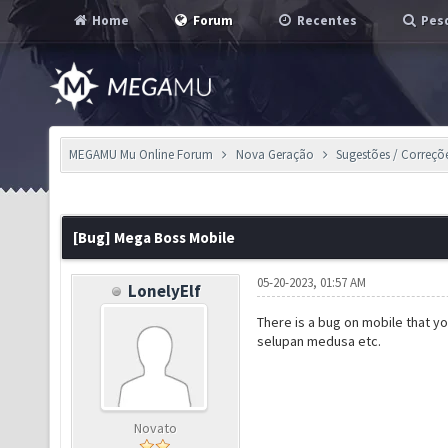
Home
Forum
Recentes
Pesq
MEGAMU Mu Online Forum
Nova Geração
Sugestões / Correçõ
[Bug] Mega Boss Mobile
05-20-2023, 01:57 AM
LonelyElf
There is a bug on mobile that y
selupan medusa etc.
Novato