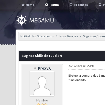
Home
Forum
Recentes
P
MEGAMU Mu Online Forum
Nova Geração
Sugestões / Corr
0 Voto(s) - 0 em Média
1
2
3
4
5
Bug nas Skills de ruud SM
04-17-2023, 06:25 PM
ProxyX
Efetuei a compra das 3 ma
funcionando.
Membro