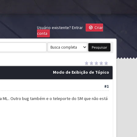
Usuário existente?
Entrar
Criar
conta
Modo de Exibição de Tópico
#1
r a ML.. Outro bug também e o teleporte do SM que não está