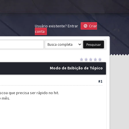
Usuário existente?
Entrar
Criar
conta
Modo de Exibição de Tópico
#1
coa que precisa ser rápido no hit.
e mês.