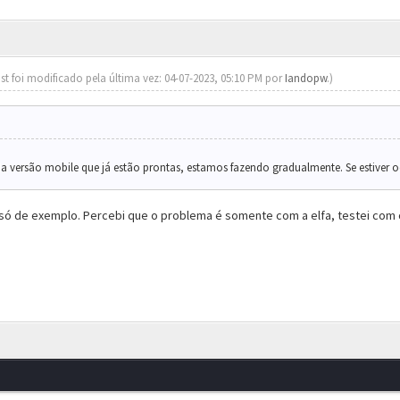
st foi modificado pela última vez: 04-07-2023, 05:10 PM por
Iandopw
.)
da versão mobile que já estão prontas, estamos fazendo gradualmente. Se estiver 
só de exemplo. Percebi que o problema é somente com a elfa, testei com o