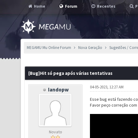
Home
Forum
Recentes
P
MEGAMU Mu Online Forum
Nova Geração
Sugestões / Corr
0 Voto(s) - 0 em Média
1
2
3
4
5
[Bug]Hit só pega após várias tentativas
04-05-2023, 12:27 AM
Iandopw
Esse bug está fazendo com
Favor peço correção com 
Novato