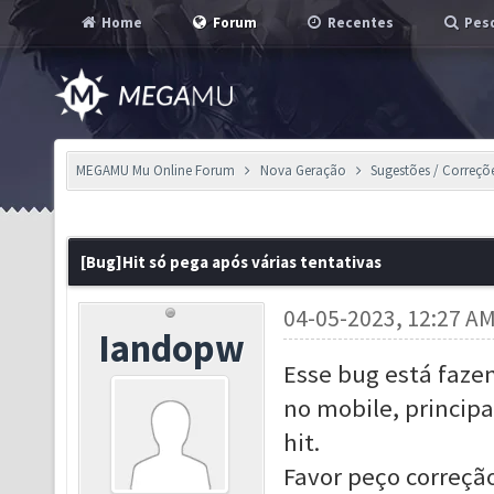
Home
Forum
Recentes
Pesq
MEGAMU Mu Online Forum
Nova Geração
Sugestões / Correçõ
[Bug]Hit só pega após várias tentativas
04-05-2023, 12:27 A
Iandopw
Esse bug está faze
no mobile, princip
hit.
Favor peço correçã