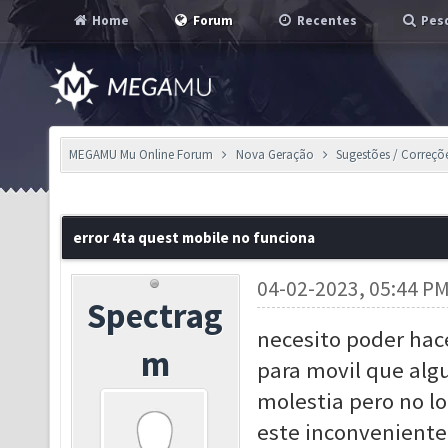
Home
Forum
Recentes
Pesq
MEGAMU Mu Online Forum
Nova Geração
Sugestões / Correçõ
error 4ta quest mobile no funciona
04-02-2023, 05:44 P
Spectrag
necesito poder hace
m
para movil que algu
molestia pero no lo
este inconveniente