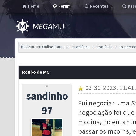
Home
Forum
Recentes
Pesq
MEGAMU Mu Online Forum
Miscelânea
Comércio
Roubo de
Roubo de MC
03-30-2023, 11:41
sandinho
Fui negociar uma S
97
negociação foi que
mcoins, no entanto
passar os mcoins, 