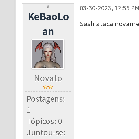
03-30-2023, 12:55 P
KeBaoLo
Sash ataca novam
an
Novato
Postagens:
1
Tópicos: 0
Juntou-se: