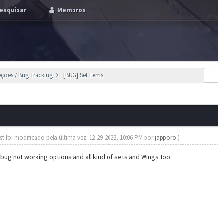
esquisar
Membros
eções / Bug Tracking
[BUG] Set Items
st foi modificado pela última vez: 12-29-2022, 10:06 PM por
japporo
.)
 bug not working options and all kind of sets and Wings too.