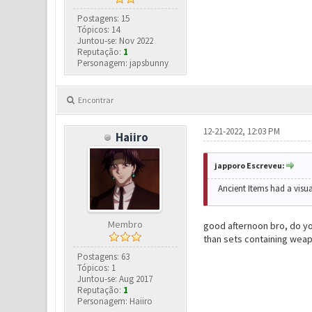
Postagens: 15
Tópicos: 14
Juntou-se: Nov 2022
Reputação:
1
Personagem: japsbunny
Encontrar
12-21-2022, 12:03 PM
Haiiro
japporo Escreveu:
Ancient Items had a visu
Membro
good afternoon bro, do yo
than sets containing weap
Postagens: 63
Tópicos: 1
Juntou-se: Aug 2017
Reputação:
1
Personagem: Haiiro