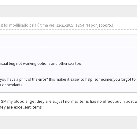
st foi modificado pela última vez: 12-21-2022, 12:54 PM por
japporo
.)
visual bug not working options and other sets too.
u have a print of the error? this makes it easier to help, sometimes you forgot to
g or pendants
ay SM my blood angel they are all just normal items has no effect but in pc 
they are excellent items