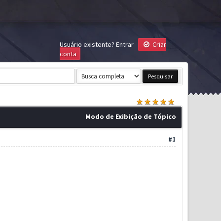
Usuário existente?
Entrar
Criar
conta
Modo de Exibição de Tópico
#1