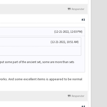
Responder
#3
(12-21-2022, 12:03 PM)
(12-21-2022, 10:51 AM)
 put some part of the ancient set, some are more than sets
it works. And some excellent items is appeared to be normal
Responder
#4