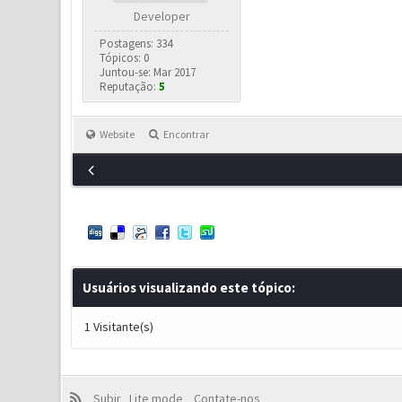
Developer
Postagens: 334
Tópicos: 0
Juntou-se: Mar 2017
Reputação:
5
Website
Encontrar
Usuários visualizando este tópico:
1 Visitante(s)
Subir
Lite mode
Contate-nos