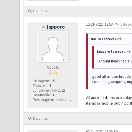
Encontrar
12-21-2022, 12:53 PM
(Este po
japporo
Haiiro Escreveu:
japporo Escreveu:
Ancient Items had a 
Novato
good afternoon bro, do yo
Postagens: 15
containing weapons, rin
Tópicos: 14
Juntou-se: Nov 2022
Reputação:
1
All ancient items bro i pl
Personagem: japsbunny
items in mobile but in pc 
Encontrar
02-14-2023, 01:25 PM