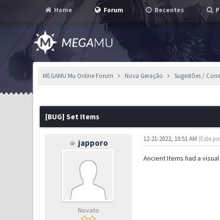
Home
Forum
Recentes
P
MEGAMU Mu Online Forum
Nova Geração
Sugestões / Corr
1 Voto(s) - 5 em Média
1
2
3
4
5
[BUG] Set Items
12-21-2022, 10:51 AM
(Este po
japporo
Ancient Items had a visual
Novato