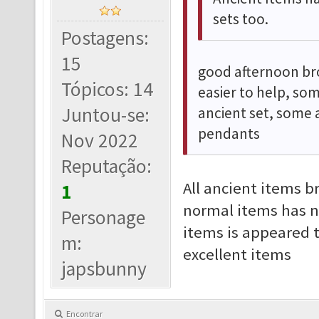
sets too.
Postagens:
15
good afternoon bro,
Tópicos: 14
easier to help, so
Juntou-se:
ancient set, some 
pendants
Nov 2022
Reputação:
All ancient items b
1
normal items has no
Personage
items is appeared t
m:
excellent items
japsbunny
Encontrar