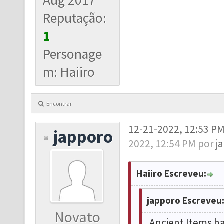
Aug 2017
Reputação:
1
Personage
m: Haiiro
Encontrar
12-21-2022, 12:53 P
japporo
2022, 12:54 PM por
j
Haiiro Escreveu:
japporo Escreveu
Novato
Ancient Items ha