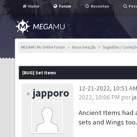
Home
Forum
Recentes
Pesq
MEGAMU Mu Online Forum
Nova Geração
Sugestões / Correçõ
[BUG] Set Items
12-21-2022, 10:51 A
japporo
2022, 10:06 PM por
j
Ancient Items had a
sets and Wings too.