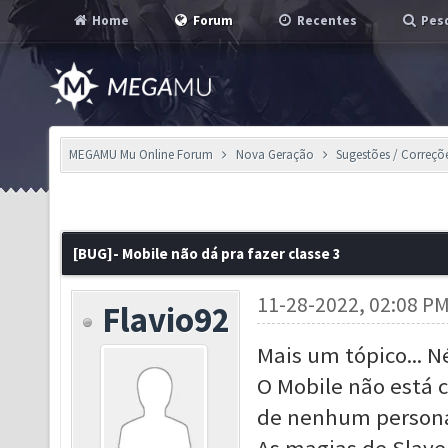
Home
Forum
Recentes
Pesq
MEGAMU Mu Online Forum
Nova Geração
Sugestões / Correçõ
[BUG]- Mobile não dá pra fazer classe 3
11-28-2022, 02:08 P
Flavio92
Mais um tópico... 
O Mobile não está 
de nenhum personag