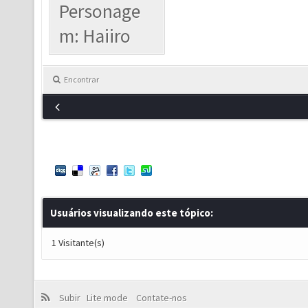
Personage
m: Haiiro
Encontrar
Usuários visualizando este tópico:
1 Visitante(s)
Subir
Lite mode
Contate-nos