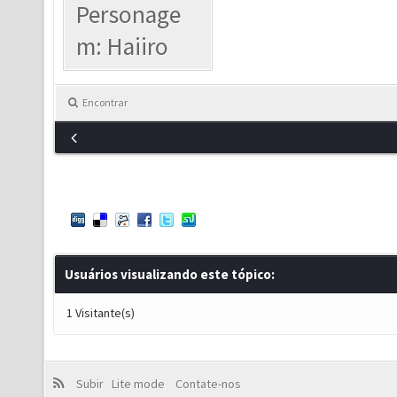
Personage
m: Haiiro
Encontrar
Usuários visualizando este tópico:
1 Visitante(s)
Subir
Lite mode
Contate-nos