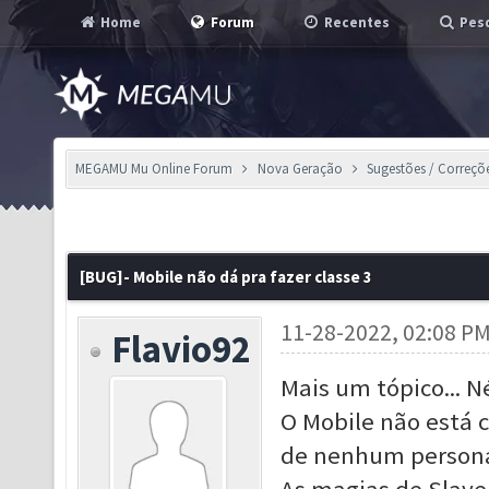
Home
Forum
Recentes
Pesq
MEGAMU Mu Online Forum
Nova Geração
Sugestões / Correçõ
[BUG]- Mobile não dá pra fazer classe 3
11-28-2022, 02:08 P
Flavio92
Mais um tópico... 
O Mobile não está 
de nenhum personag