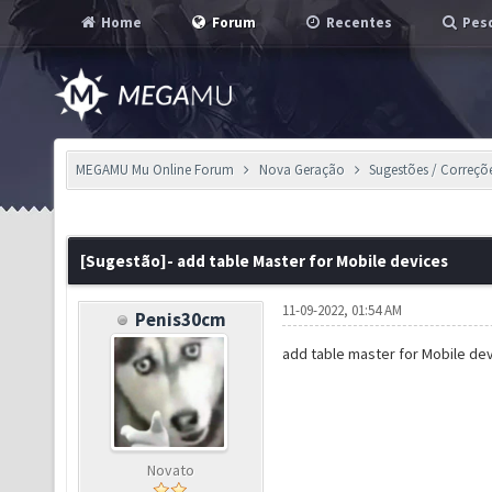
Home
Forum
Recentes
Pesq
MEGAMU Mu Online Forum
Nova Geração
Sugestões / Correçõ
[Sugestão]- add table Master for Mobile devices
11-09-2022, 01:54 AM
Penis30cm
add table master for Mobile dev
Novato