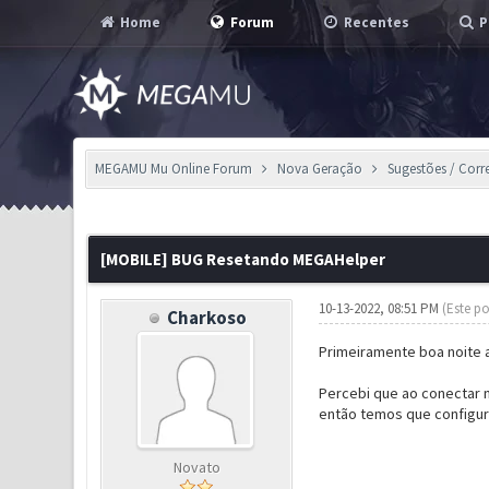
Home
Forum
Recentes
P
MEGAMU Mu Online Forum
Nova Geração
Sugestões / Corr
1 Voto(s) - 5 em Média
1
2
3
4
5
[MOBILE] BUG Resetando MEGAHelper
10-13-2022, 08:51 PM
(Este po
Charkoso
Primeiramente boa noite a
Percebi que ao conectar 
então temos que configur
Novato