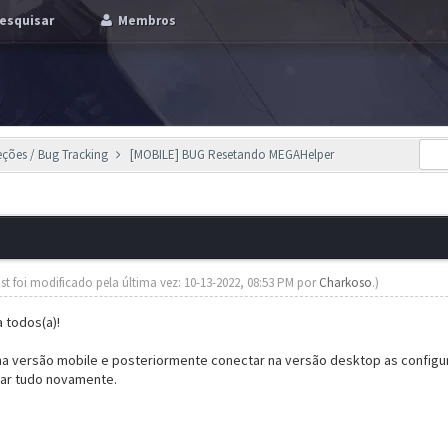
esquisar
Membros
eções / Bug Tracking
[MOBILE] BUG Resetando MEGAHelper
st foi modificado pela última vez: 10-13-2022, 08:53 PM por
Charkoso
.)
 todos(a)!
na versão mobile e posteriormente conectar na versão desktop as config
ar tudo novamente.