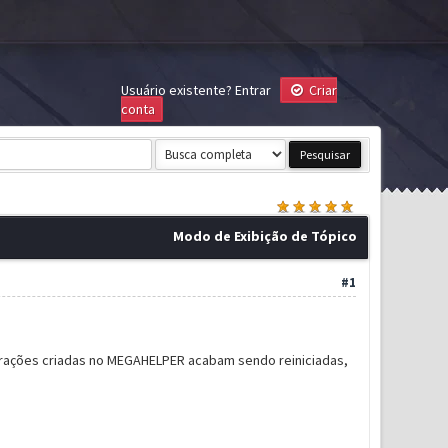
Usuário existente?
Entrar
Criar
conta
Modo de Exibição de Tópico
#1
urações criadas no MEGAHELPER acabam sendo reiniciadas,