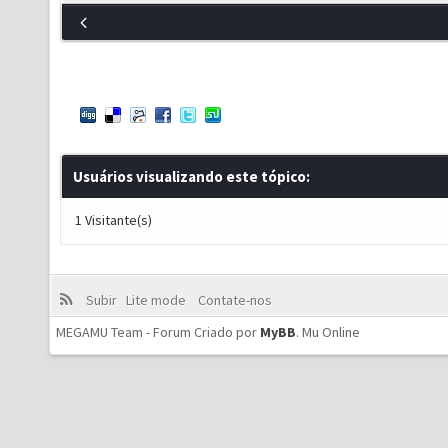
Usuários visualizando este tópico:
1 Visitante(s)
Subir
Lite mode
Contate-nos
MEGAMU Team - Forum Criado por
MyBB
.
Mu Online