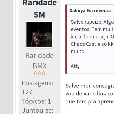
Raridade
Xabuya Escreveu:
SM
Salve rapeize. Alg
eventos. Tem muit
ideia do que seja. 
Chaos Castle só kk
muito.
Raridade
BMX
Att,
Postagens:
Salve meu consagr
127
vou deixar o link 
Tópicos: 1
que tem pra apren
Juntou-se: