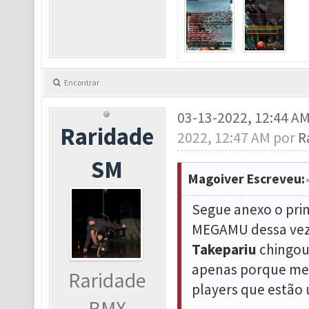
Encontrar
03-13-2022, 12:44 A
Raridade
2022, 12:47 AM por
R
SM
Magoiver Escreveu:
Segue anexo o prin
MEGAMU dessa vez 
Takepariu
chingou 
apenas porque meu
Raridade
players que estão
BMX