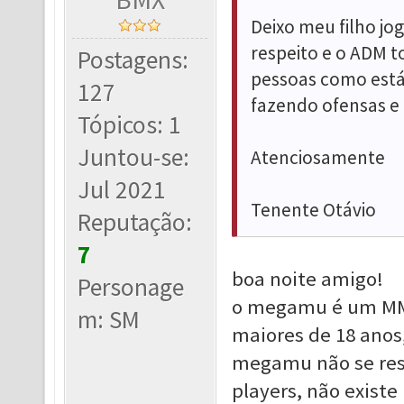
Deixo meu filho j
respeito e o ADM t
Postagens:
pessoas como está
127
fazendo ofensas e
Tópicos: 1
Juntou-se:
Atenciosamente
Jul 2021
Tenente Otávio
Reputação:
7
boa noite amigo!
Personage
o megamu é um MMO
m: SM
maiores de 18 anos, 
megamu não se res
players, não exist