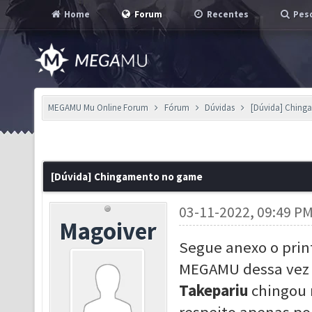
Home
Forum
Recentes
Pesq
MEGAMU Mu Online Forum
Fórum
Dúvidas
[Dúvida] Chin
[Dúvida] Chingamento no game
03-11-2022, 09:49 P
Magoiver
Segue anexo o print
MEGAMU dessa vez f
Takepariu
chingou m