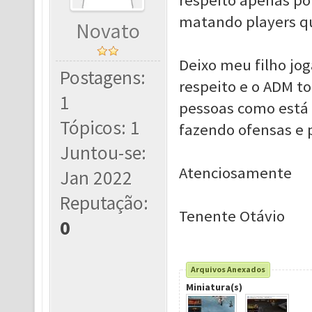
respeito apenas po
matando players q
Novato
Deixo meu filho j
Postagens:
respeito e o ADM t
1
pessoas como está 
Tópicos: 1
fazendo ofensas e 
Juntou-se:
Atenciosamente
Jan 2022
Reputação:
Tenente Otávio
0
Arquivos Anexados
Miniatura(s)