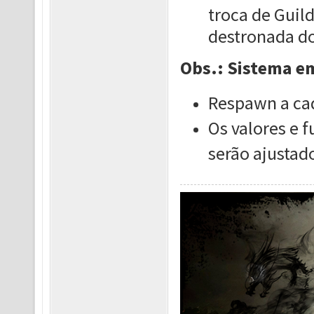
troca de Guil
destronada do
Obs.: Sistema em
Respawn a ca
Os valores e 
serão ajustad