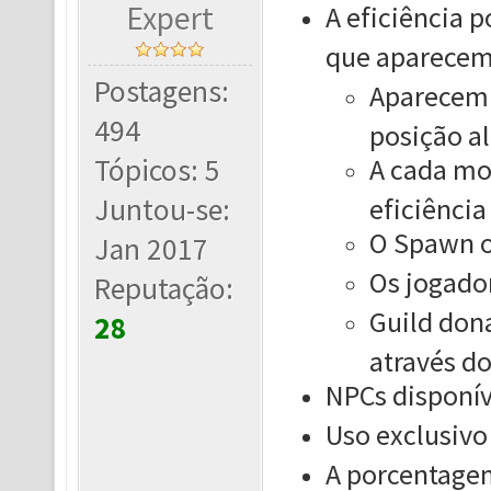
Expert
A eficiência 
que aparecem
Postagens:
Aparecem 
494
posição al
Tópicos: 5
A cada mo
Juntou-se:
eficiência
O Spawn o
Jan 2017
Os jogado
Reputação:
Guild don
28
através do
NPCs disponív
Uso exclusivo
A porcentagem