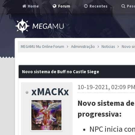
Home
Forum
Recentes
Pesq
MEGAMU Mu Online Forum
Administração
Noticias
Novo si
Novo sistema de Buff no Castle Siege
10-19-2021, 02:09 P
xMACKx
Novo sistema de 
progressiva:
NPC inicia com