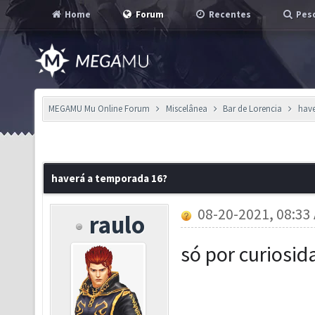
Home
Forum
Recentes
Pesq
MEGAMU Mu Online Forum
Miscelânea
Bar de Lorencia
hav
haverá a temporada 16?
08-20-2021, 08:33
raulo
só por curiosid